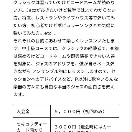
クラシックは習っていたけどコードネームが読めな
い方。
Jazzがひきたいけど独学ではよくわからない
方。将来、レストランやライブハウス等で弾いてみ
たい方。初心者だけどポピュラーソングとか気軽に
弾いてみた方。etc…..
それぞれの目的にあわせて楽しくレッスンいたしま
す。
中上級コ－スでは、クラシックの経験者で、楽譜
は読めるけどコ－ドネ－ムや即興演奏できない人達
を対象に、ジャズのアドリブを、僕が自らベ－ス弾
きながら アンサンブル的にレッスンしますので、セ
ッションへのアドバイスなど、P以外に歌やいろんな
楽器の方々にも
自由な本当のジャズの面白さを教え
ます。
入会金
５，０００円（初回のみ）
セキュリティー
３０００円（退会時にはカー
カード預かり